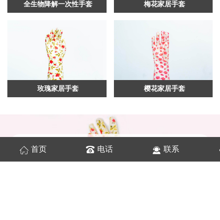
全生物降解一次性手套
梅花家居手套
玫瑰家居手套
樱花家居手套
公司
简介
首页
电话
联系
COMPANY PROFILE
都之美(上海）家居科技有限公司创建于2020年
10月，主要从事于家居用品的开发与生产。公司凭借
自身强大的实力和高素质的技术、产业团队，勇于开