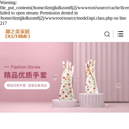
Warning:
file_put_contents(/home/dzmjjkdkzom8j2j/wwwroot/source/cache/lice
failed to open stream: Permission denied in
/home/dzmjjkdkzom8j2j/wwwroot/source/model/api.class.php on line
217