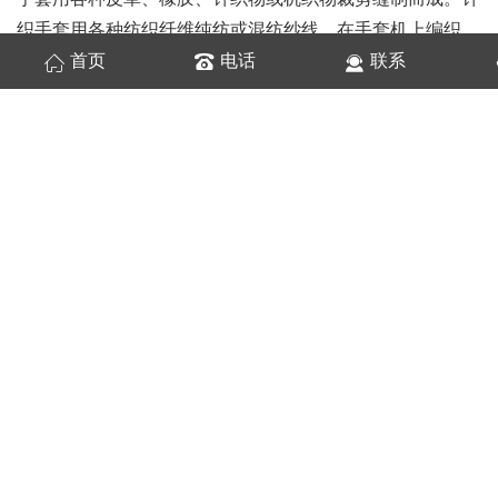
织手套用各种纺织纤维纯纺或混纺纱线，在手套机上编织，
经缝制加工，如装夹里、罗口、缝指尖和指叉等，再通过拉
首页
电话
联系
绒或缩绒、热定形整理而成产品。针织手套的组织有平针、
罗纹、集圈、纱罗等，花式有素色和色织提花等。劳动保护
用手套要求比较厚实，有的通过外表涂塑处理，以提高耐
磨、防滑、防水性能。装饰手套要求漂亮，大多通过绣花、
钉珠等艺术加工。
花迹·品质时尚生活，保护您的手部嫰肌，长时间接触水
或化学成分的洗洁剂时，请您记得戴
花迹手套
！