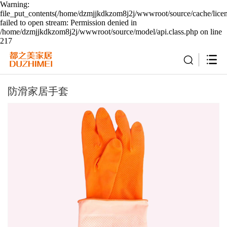
Warning:
file_put_contents(/home/dzmjjkdkzom8j2j/wwwroot/source/cache/lice
failed to open stream: Permission denied in
/home/dzmjjkdkzom8j2j/wwwroot/source/model/api.class.php on line
217
防滑家居手套