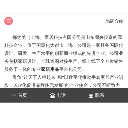
品牌介绍
都之美（上海）家居科技有限公司是山东顺兴投资的高
科技企业，位于国际化大都市上海，公司是一家具备国际化
设计、研发、生产水平的创新商业模式的先进企业。公司业
务包括家居设计、全球资源对接生产、线上线下全方位销售
服务于一体的专业
家居用品
平台化公司。
肩负“让天下人棉起来”和“以数字化推动手套家居产业进
步，以IP化促进品牌多元发展”的企业使命，公司不断致力
于产品的创新，强化“造货+造体验”的核心能力，通过“美
首页
电话
联系
丽”、“美好”和“美观”构建起独特的“都之美”，构建起一主两
翼三侧的立体化渠道布局，全方位贴近消费者。