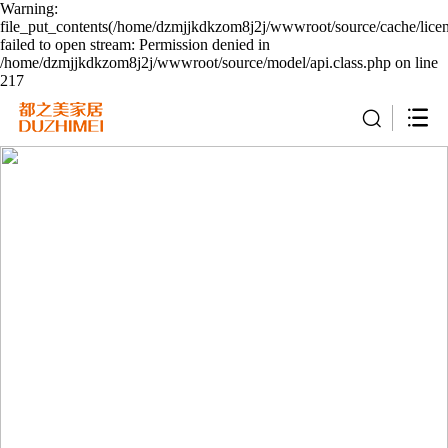
Warning:
file_put_contents(/home/dzmjjkdkzom8j2j/wwwroot/source/cache/lice
failed to open stream: Permission denied in
/home/dzmjjkdkzom8j2j/wwwroot/source/model/api.class.php on line
217