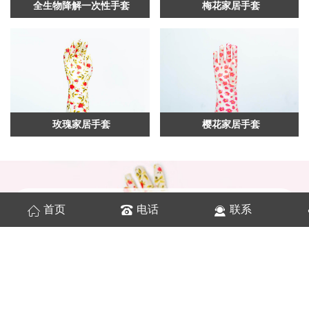
全生物降解一次性手套
梅花家居手套
玫瑰家居手套
樱花家居手套
公司
简介
首页
电话
联系
COMPANY PROFILE
都之美(上海）家居科技有限公司创建于2020年
10月，主要从事于家居用品的开发与生产。公司凭借
自身强大的实力和高素质的技术、产业团队，勇于开