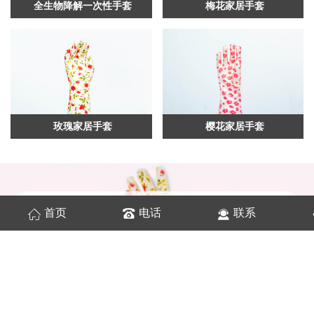
全生物降解一次性手套
梅花家居手套
玫瑰家居手套
樱花家居手套
公司
简介
首页
电话
联系
COMPANY PROFILE
都之美(上海）家居科技有限公司创建于2020年
10月，主要从事于家居用品的开发与生产。公司凭借
自身强大的实力和高素质的技术、产业团队，勇于开