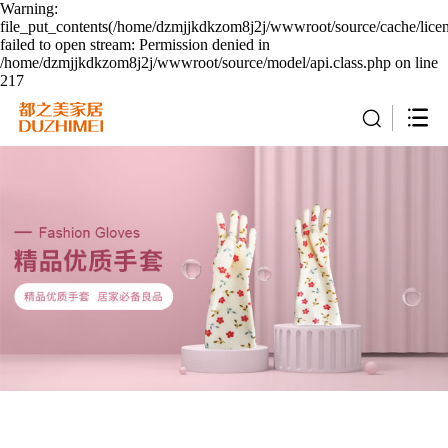
Warning:
file_put_contents(/home/dzmjjkdkzom8j2j/wwwroot/source/cache/lice
failed to open stream: Permission denied in
/home/dzmjjkdkzom8j2j/wwwroot/source/model/api.class.php on line
217