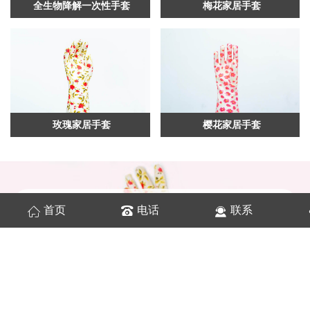
全生物降解一次性手套
梅花家居手套
玫瑰家居手套
樱花家居手套
公司
简介
首页
电话
联系
COMPANY PROFILE
都之美(上海）家居科技有限公司创建于2020年
10月，主要从事于家居用品的开发与生产。公司凭借
自身强大的实力和高素质的技术、产业团队，勇于开