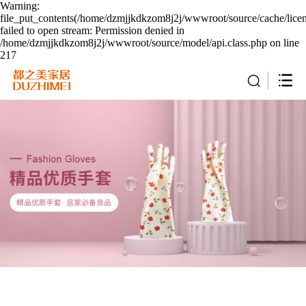
Warning:
file_put_contents(/home/dzmjjkdkzom8j2j/wwwroot/source/cache/lice
failed to open stream: Permission denied in
/home/dzmjjkdkzom8j2j/wwwroot/source/model/api.class.php on line
217