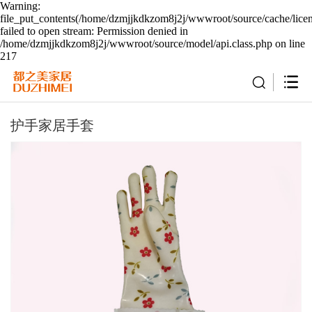
Warning:
file_put_contents(/home/dzmjjkdkzom8j2j/wwwroot/source/cache/lice
failed to open stream: Permission denied in
/home/dzmjjkdkzom8j2j/wwwroot/source/model/api.class.php on line
217
护手家居手套