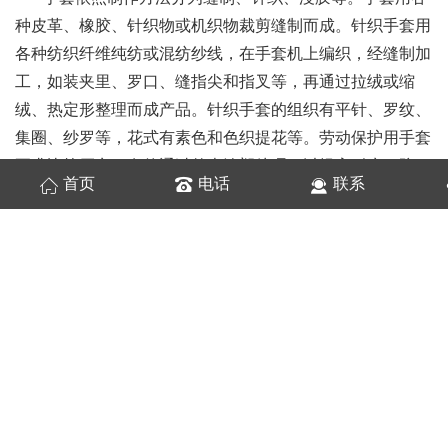
种皮革、橡胶、针织物或机织物裁剪缝制而成。针织手套用
各种纺织纤维纯纺或混纺纱线，在手套机上编织，经缝制加
工，如装夹里、罗口、缝指尖和指叉等，再通过拉绒或缩
绒、热定形整理而成产品。针织手套的组织有平针、罗纹、
集圈、纱罗等，花式有素色和色织提花等。劳动保护用手套
要求比较厚实，有的通过外表涂塑处理，以提高耐磨、防
首页
电话
联系
滑、防水性能。装饰手套要求漂亮，大多通过绣花、钉珠等
艺术加工。