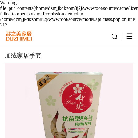
Warning:
file_put_contents(/home/dzmjjkdkzom8j2j/wwwroot/source/cache/lice
failed to open stream: Permission denied in
/home/dzmjjkdkzom8j2j/wwwroot/source/model/api.class.php on line
217
加绒家居手套