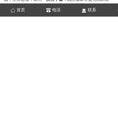
的，那就做好更好的维护措施。家务一般是拖地，洗碗，洗
首页
电话
联系
衣，煮饭这些事组成的。这些活儿都比较伤手，不维护的
话，几年就会成了我们口中的“黄脸婆”。运用一次性手套能
够更大限度的维护，
家用手套
一般有一次性丁腈手套，一次
性pvc手套，还有一些对重物运用的工具手套。丁腈手套弹
性好，耐酸性好，耐油性好，耐穿刺性好，所以许多会用丁
腈手套煮饭做菜，洗衣，洗碗等等。而一次性pvc手套可以
用于扫地。拖地，倒废物等等。一个日子质量高的家庭不只
会一次性手套，更会有多种一次性手套，不同的作业环节运
用不同的手套。