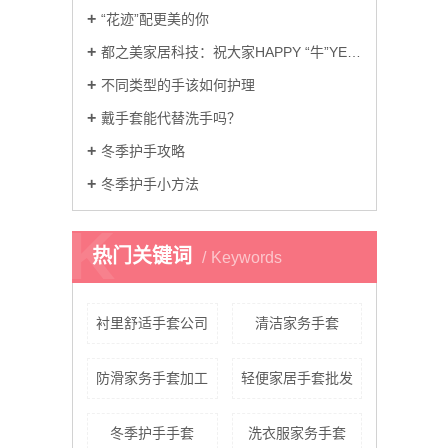
“花迹”配更美的你
都之美家居科技：祝大家HAPPY “牛”YEAR
不同类型的手该如何护理
戴手套能代替洗手吗？
冬季护手攻略
冬季护手小方法
K
热门关键词
Keywords
衬里舒适手套公司
清洁家务手套
防滑家务手套加工
轻便家居手套批发
冬季护手手套
洗衣服家务手套