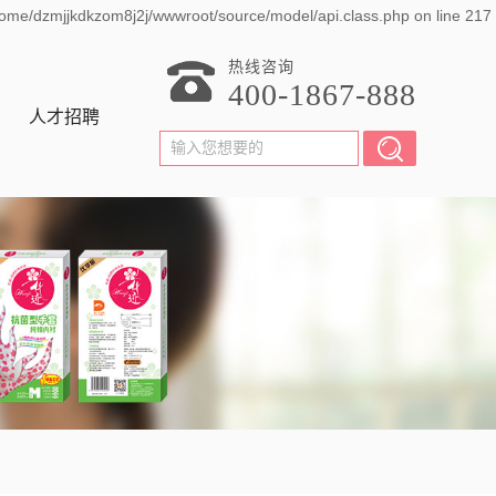
home/dzmjjkdkzom8j2j/wwwroot/source/model/api.class.php on line 217
热线咨询
400-1867-888
人才招聘
招聘岗位