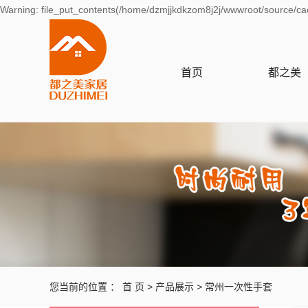
Warning: file_put_contents(/home/dzmjjkdkzom8j2j/wwwroot/source/cac
首页
都之美
品牌故事
企业文化
品牌介绍
营业执照
您当前的位置 ：
首 页
>
产品展示
>
常州一次性手套