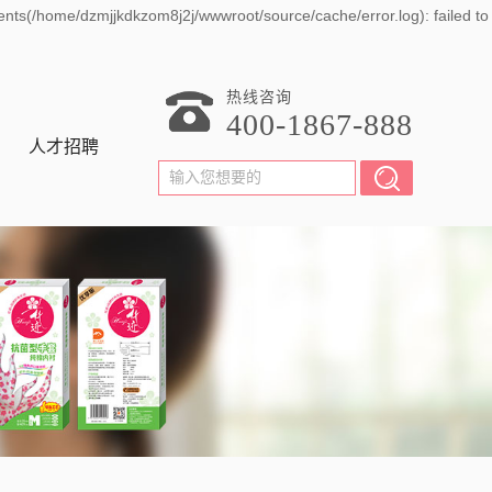
ents(/home/dzmjjkdkzom8j2j/wwwroot/source/cache/error.log): failed to
热线咨询
400-1867-888
人才招聘
招聘岗位