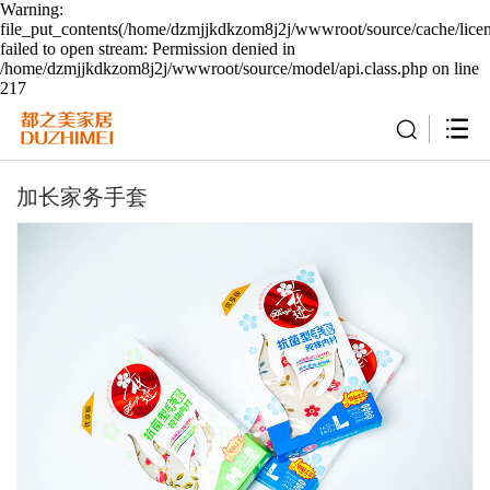
Warning:
file_put_contents(/home/dzmjjkdkzom8j2j/wwwroot/source/cache/lice
failed to open stream: Permission denied in
/home/dzmjjkdkzom8j2j/wwwroot/source/model/api.class.php on line
217
加长家务手套