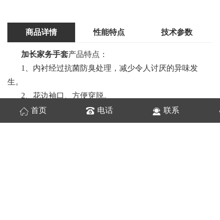
商品详情
性能特点
技术参数
加长家务手套
产品特点：
1、内衬经过抗菌防臭处理，减少令人讨厌的异味发
生。
2、花边袖口、方便穿脱。
3、手部磨砂涂层，不易磨损，更加耐用。
首页
电话
联系
4、非天然乳胶制品，无橡胶味及天然乳胶所造成的过
敏反应。
5、对洗碗机、清洁剂、油垢等方面的耐久性比天然
乳
胶手套
更出色。
6、不含邻苯二甲酸DOP和OBP，关注您和家人的健
康。