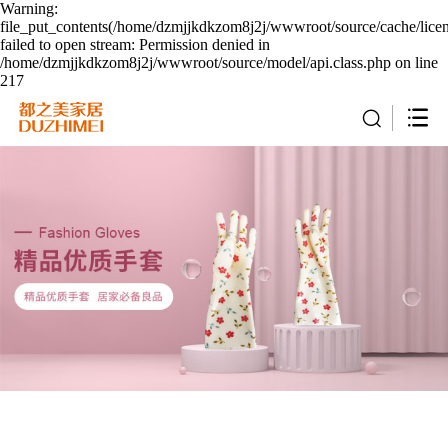
Warning:
file_put_contents(/home/dzmjjkdkzom8j2j/wwwroot/source/cache/lice
failed to open stream: Permission denied in
/home/dzmjjkdkzom8j2j/wwwroot/source/model/api.class.php on line
217