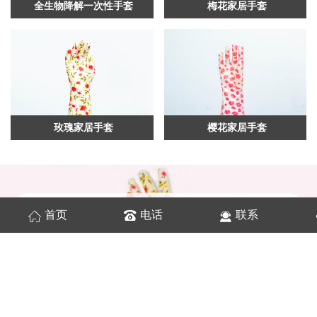
全生物降解一次性手套
梅花家居手套
玫瑰家居手套
樱花家居手套
公司
简介
首页
电话
联系
COMPANY PROFILE
都之美(上海）家居科技有限公司创建于2020年
10月，主要从事于家居用品的开发与生产。公司凭借
自身强大的实力和高素质的技术、产业团队，勇于开