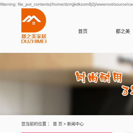
Warning: file_put_contents(/home/dzmjjkdkzom8j2j/wwwroot/source/cac
首页
都之美
品牌故事
企业文化
品牌介绍
营业执照
您当前的位置 ：
首 页
>
新闻中心