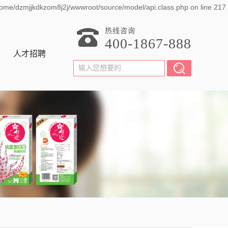
home/dzmjjkdkzom8j2j/wwwroot/source/model/api.class.php on line 217
热线咨询
400-1867-888
人才招聘
招聘岗位